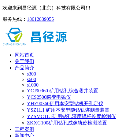
欢迎来到昌径源（北京）科技有限公司!!!
服务热线：
18612839055
网站首页
关于我们
产品简介
s300
s600
s1000
YCJ90360 矿用钻孔综合测井装置
YCS2500瞬变电磁仪
YHZ90360矿用本安型钻机开孔定仪
YSZ11.1 矿用本安型随钻轨迹测量装置
YZSMC11.1矿用钻孔深度锚杆长度检测仪
ZKXG100矿用钻孔成像轨迹检测装置
工程案例
新闻中心